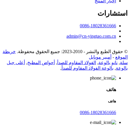
أخبار المنتج
استشارات
0086-18028361666
admin@cn-yingtao.com.cn
© حقوق الطبع والنشر - 2010-2023: جميع الحقوق محفوظة.
خريطة
الموقع
-
أمبير موبايل
سلة
,
نانو بالوعة
,
الفولاذ المقاوم للصدأ
,
أحواض المطبخ
,
أعلى جبل
بالوعة
,
بالوعة الفولاذ المقاوم للصدأ
,
هاتف
هاتف
0086-18028361666