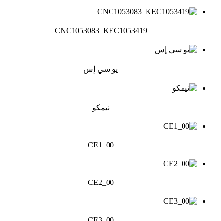
CNC1053083_KEC1053419
يو سي إس
نيمكو
CE1_00
CE2_00
CE3_00