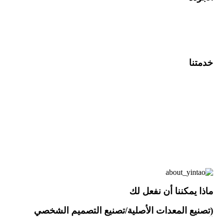
إذا كانت لديك أي استفسارات
أخرى، فلا تتردد في مراسلتنا
وسنكون سعداء بمساعدتك في
غضون 24 ساعة.
خدمتنا
منذ تأسيسها، ظلت الشركة ترقى
إلى مستوى الإيمان بما يلي:
"البيع الصادق وأفضل جودة
وتوجيه الناس والفوائد للعملاء."
نحن نبذل قصارى جهدنا لنقدم
لعملائنا أفضل الخدمات وأفضل
المنتجات. ونعد بأننا سنكون
مسؤولين حتى النهاية بمجرد أن
تبدأ خدماتنا.
ماذا يمكننا أن نفعل لك
(تصنيع المعدات الأصلية/تصنيع التصميم الشخصي