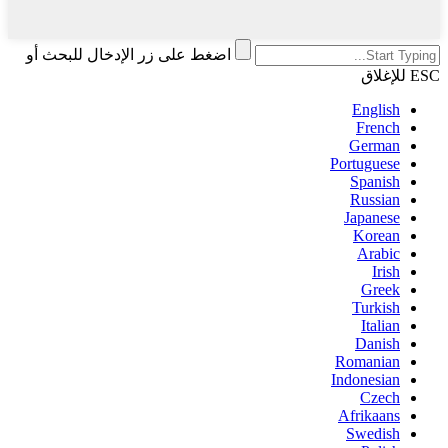
اضغط على زر الإدخال للبحث أو
ESC للإغلاق
English
French
German
Portuguese
Spanish
Russian
Japanese
Korean
Arabic
Irish
Greek
Turkish
Italian
Danish
Romanian
Indonesian
Czech
Afrikaans
Swedish