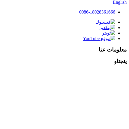
English
0086-18028361666
معلومات عنا
ينجتاو
أنشئت في عام 2010، Yingtao
بالوعة.
هي شركة مصنعة ومصدرة محترفة
تهتم بتصميم وتطوير وإنتاج حوض
المطبخ.لدينا 3 مصانع تقع في مدينة
تشونغشان ومدينة جيانغمن.مع
سهولة الوصول إلى وسائل النقل.
تقدم شركتنا تكنولوجيا الإنتاج
المتقدمة من الخارج وتستوعب عددًا
كبيرًا من المواهب المهنية.
مع الابتكار المستمر للمنتجات، نقوم