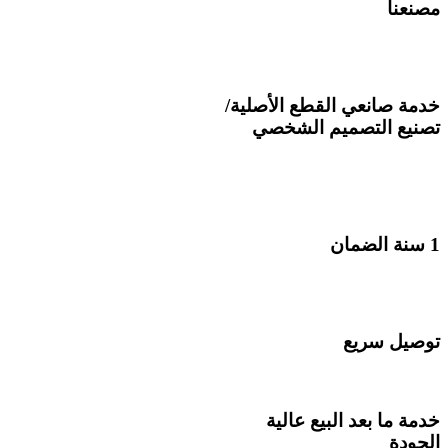
مصنعنا
يمتلك 3 مصانع.
هل العملاء دعم قوي.
خدمة صانعي القطع الأصلية/
تصنيع التصميم الشخصي
نحن قادرون على قبول
OEM/ODM أو
ders مخصصة لعينتك.
1 سنة الضمان
نحن نتحكم بدقة في كل منتج،
مسؤول عن كل عميل.
توصيل سريع
200 موظف لملء طلبك بسرعة.
خدمة ما بعد البيع عالية
الجودة